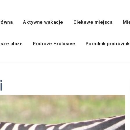
łówna
Aktywne wakacje
Ciekawe miejsca
Mi
jsze plaże
Podróże Exclusive
Poradnik podróżni
i