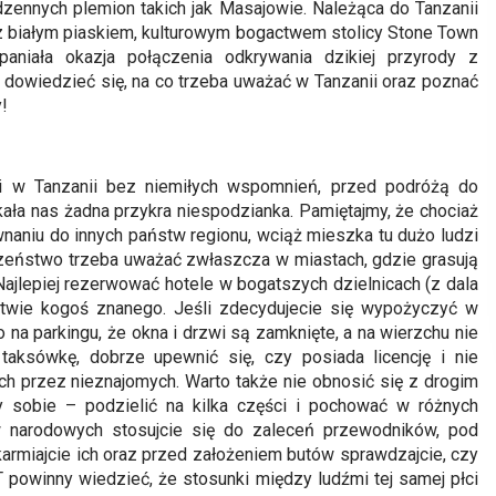
rdzennych plemion takich jak Masajowie. Należąca do Tanzanii
i z białym piaskiem, kulturowym bogactwem stolicy Stone Town
aniała okazja połączenia odkrywania dzikiej przyrody z
 dowiedzieć się, na co trzeba uważać w Tanzanii oraz poznać
!
 w Tanzanii bez niemiłych wspomnień, przed podróżą do
kała nas żadna przykra niespodzianka. Pamiętajmy, że chociaż
naniu do innych państw regionu, wciąż mieszka tu dużo ludzi
czeństwo trzeba uważać zwłaszcza w miastach, gdzie grasują
ajlepiej rezerwować hotele w bogatszych dzielnicach (z dala
wie kogoś znanego. Jeśli zdecydujecie się wypożyczyć w
na parkingu, że okna i drzwi są zamknięte, a na wierzchu nie
taksówkę, dobrze upewnić się, czy posiada licencję i nie
h przez nieznajomych. Warto także nie obnosić się z drogim
zy sobie – podzielić na kilka części i pochować w różnych
ów narodowych stosujcie się do zaleceń przewodników, pod
karmiajcie ich oraz przed założeniem butów sprawdzajcie, czy
 powinny wiedzieć, że stosunki między ludźmi tej samej płci