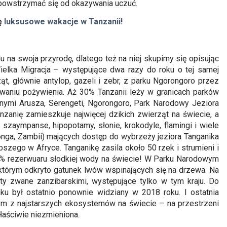
j powstrzymać się od okazywania uczuć.
ę
luksusowe wakacje w Tanzanii!
 na swoja przyrodę, dlatego też na niej skupimy się opisując
Wielka Migracja – występujące dwa razy do roku o tej samej
, głównie antylop, gazeli i zebr, z parku Ngorongoro przez
waniu pożywienia. Aż 30% Tanzanii leży w granicach parków
nnymi Arusza, Serengeti, Ngorongoro, Park Narodowy Jeziora
zanię zamieszkuje najwięcej dzikich zwierząt na świecie, a
y, szaympanse, hipopotamy, słonie, krokodyle, flamingi i wiele
Konga, Zambii) mających dostęp do wybrzeży jeziora Tanganika
bszego w Afryce. Tanganikę zasila około 50 rzek i strumieni i
8% rezerwuaru słodkiej wody na świecie! W Parku Narodowym
którym odkryto gatunek lwów wspinających się na drzewa. Na
rty zwane zanzibarskimi, występujące tylko w tym kraju. Do
nku był ostatnio ponownie widziany w 2018 roku. I ostatnia
nym z najstarszych ekosystemów na świecie – na przestrzeni
łaściwie niezmieniona.