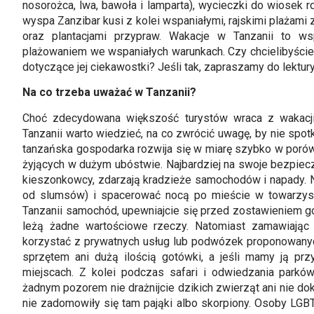
nosorożca, lwa, bawoła i lamparta), wycieczki do wiosek 
wyspa Zanzibar kusi z kolei wspaniałymi, rajskimi plażam
oraz plantacjami przypraw. Wakacje w Tanzanii to wsp
plażowaniem we wspaniałych warunkach. Czy chcielibyście
dotyczące jej ciekawostki? Jeśli tak, zapraszamy do lektury
Na co trzeba uważać w Tanzanii?
Choć zdecydowana większość turystów wraca z wakacji
Tanzanii warto wiedzieć, na co zwrócić uwagę, by nie spot
tanzańska gospodarka rozwija się w miarę szybko w porów
żyjących w dużym ubóstwie. Najbardziej na swoje bezpie
kieszonkowcy, zdarzają kradzieże samochodów i napady. N
od slumsów) i spacerować nocą po mieście w towarzyst
Tanzanii samochód, upewniajcie się przed zostawieniem go 
leżą żadne wartościowe rzeczy. Natomiast zamawiając 
korzystać z prywatnych usług lub podwózek proponowanyc
sprzętem ani dużą ilością gotówki, a jeśli mamy ją pr
miejscach. Z kolei podczas safari i odwiedzania park
żadnym pozorem nie drażnijcie dzikich zwierząt ani nie do
nie zadomowiły się tam pająki albo skorpiony. Osoby LGBT