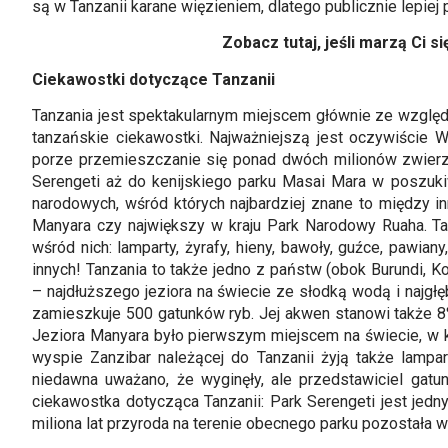
są w Tanzanii karane więzieniem, dlatego publicznie lepie
Zobacz tutaj, jeśli marzą Ci si
Ciekawostki dotyczące Tanzanii
Tanzania jest spektakularnym miejscem głównie ze względu
tanzańskie ciekawostki. Najważniejszą jest oczywiście 
porze przemieszczanie się ponad dwóch milionów zwierząt
Serengeti aż do kenijskiego parku Masai Mara w poszuki
narodowych, wśród których najbardziej znane to między i
Manyara czy największy w kraju Park Narodowy Ruaha. Tan
wśród nich: lamparty, żyrafy, hieny, bawoły, guźce, pawian
innych! Tanzania to także jedno z państw (obok Burundi, 
– najdłuższego jeziora na świecie ze słodką wodą i najgłę
zamieszkuje 500 gatunków ryb. Jej akwen stanowi także 
Jeziora Manyara było pierwszym miejscem na świecie, w 
wyspie Zanzibar należącej do Tanzanii żyją także lampa
niedawna uważano, że wyginęły, ale przedstawiciel gatu
ciekawostka dotycząca Tanzanii: Park Serengeti jest jed
miliona lat przyroda na terenie obecnego parku pozostała w