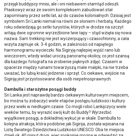
przejęli buddyjscy mnisi, ale i oni niebawem stamtąd odeszli.
Płaskowyż wraz ze swoim kompleksem zabudowań stał
zapomniany przez setki lat, aż do czasów kolonialnych. Dzisiaj jest
symbolem Sri Lanki niemal na równi ze słoniem i herbatą. Każdego
roku odwiedzają go setki turystów, których w drodze na szczyt
witają dwie ogromne wyrzeźbione lwie łapy – stąd wzięła się nowa
nazwa. Sam trekking nie jest wyczerpujący i czasochłonny, a cała
wizyta zajmuje ok. 3-4 godzin, w zależności od napiętego
harmonogramu wycieczki. Na Sigiryję najlepiej wyjść rano lub
wieczorem, wtedy widać uroczą panoramę okolicy, co jest szansą
dla każdego fotografa na zrobienie pięknych zdjęć. Czasem w
spacerze między ruinami towarzyszą małe małpki, na nie trzeba
uważać, bo lubią kraść jedzenie i sprzęt. Co ciekawe, wejście na
Sigiriję jest przystosowane dla osób niepełnosprawnych.
Dambulla i starożytne posągi buddy
Sri Lanka jest naprawdę bardzo ciekawym kulturowym miejscem,
bo można tu zobaczyć wiele etapów postępu ludzkości i kultury
przez wieki w niedługim czasie. Co mogli robić Lankijczycy wiele
wieków temu, by wyrazić swój kult do Buddy? Wyrzeźbić
wyjątkowe posągi, a dokładniej wykuć je w skale. Dambulla to
kolejna atrakcja, która podobnie jak Sigirija, została wpisana na
Listę Światego Dziedzictwa Ludzkości UNESCO. Oba te miejsca
dzieli ok. 40 minut drogi, więc spokojnie można je odwiedzić za