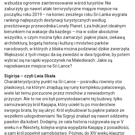
wzbudza ogromne zainteresowanie wśród turystów. Nie
zaburzyły go nawet ataki terrorystyczne mające miejsce na
początku roku 2019 – na koniec zeszłego roku Sri Lanka wygrała
rankingi najlepszych destynacji turystycznych według
prestiżowego przewodnika Lonely Planet. Łza Indii jest idealnym
kierunkiem na wakacje dla każdego – ma w sobie absolutnie
wszystko, o czym można tylko zamarzyć: piękne plaże, ciekawą
architekturę, bogatą historię i kulturę i mnóstwo parków
narodowych, w których z bliska można podziwiać dzikie zwierzęta.
Większość z tych miejsc da się zwiedzić w dwa tygodnie, by potem
wybrać się na rajski wypoczynek na Malediwach. Jakie są
najciekawsze miejsca na Sri Lance?
Sigiriya – czyli Lwia Skała
Charakterystyczny punkt na Sri Lance – pośrodku równiny stoi
płaskowyż, na którym znajdują się ruiny kompleksu pałacowego,
wiele lat temu porzucone przez mnichów z niewiadomych
przyczyn. Ale to nie oni byli pomysłodawcami tej budowy, tylko
samozwańczy król Kasjapa, który uciekł tu po morderstwie
swojego brata, by się ukryć. Król wybudował tu piękne pałace ze
wszelkimi udogodnieniami. Na Sigiryji znalazł się nawet oddzielny
pawilon dla kobiet. Dodajmy, że cała historia rozgrywała się w V
wieku n.e.!Niestety, kolejna wojna wypędziła Kasjapę z posiadłości,
a sam król popełnił samobójstwo. Później, do XIV wieku klasztor