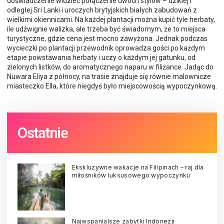
doświadczenie widzieć połączenie dwóch stylów – dzikiej i
odległej Sri Lanki i uroczych brytyjskich białych zabudowań z
wielkimi okiennicami. Na każdej plantacji można kupić tyle herbaty,
ile udźwignie walizka, ale trzeba być świadomym, że to miejsca
turystyczne, gdzie cena jest mocno zawyżona. Jednak podczas
wycieczki po plantacji przewodnik oprowadza gości po każdym
etapie powstawania herbaty i uczy o każdym jej gatunku, od
zielonych listków, do aromatycznego naparu w filiżance. Jadąc do
Nuwara Eliya z północy, na trasie znajduje się równie malownicze
miasteczko Ella, które niegdyś było miejscowością wypoczynkową.
Ostatnie
Ekskluzywne wakacje na Filipinach – raj dla
miłośników luksusowego wypoczynku
Najwspanialsze zabytki Indonezji