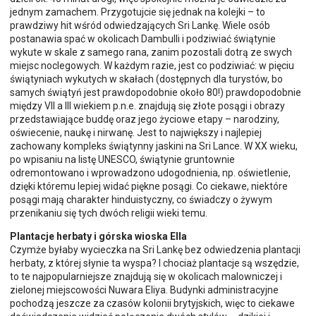
jednym zamachem. Przygotujcie się jednak na kolejki – to
prawdziwy hit wśród odwiedzających Sri Lankę. Wiele osób
postanawia spać w okolicach Dambulli i podziwiać świątynie
wykute w skale z samego rana, zanim pozostali dotrą ze swych
miejsc noclegowych. W każdym razie, jest co podziwiać: w pięciu
świątyniach wykutych w skałach (dostępnych dla turystów, bo
samych świątyń jest prawdopodobnie około 80!) prawdopodobnie
między VII a III wiekiem p.n.e. znajdują się złote posągi i obrazy
przedstawiające buddę oraz jego życiowe etapy – narodziny,
oświecenie, naukę i nirwanę. Jest to największy i najlepiej
zachowany kompleks świątynny jaskini na Sri Lance. W XX wieku,
po wpisaniu na listę UNESCO, świątynie gruntownie
odremontowano i wprowadzono udogodnienia, np. oświetlenie,
dzięki któremu lepiej widać piękne posągi. Co ciekawe, niektóre
posągi mają charakter hinduistyczny, co świadczy o żywym
przenikaniu się tych dwóch religii wieki temu.
Plantacje herbaty i górska wioska Ella
Czymże byłaby wycieczka na Sri Lankę bez odwiedzenia plantacji
herbaty, z której słynie ta wyspa? I chociaż plantacje są wszędzie,
to te najpopularniejsze znajdują się w okolicach malowniczej i
zielonej miejscowości Nuwara Eliya. Budynki administracyjne
pochodzą jeszcze za czasów kolonii brytyjskich, więc to ciekawe