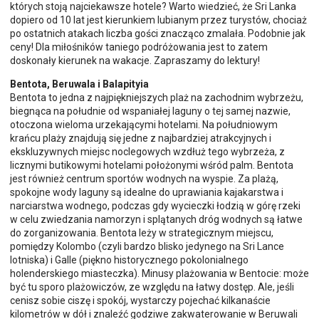
których stoją najciekawsze hotele? Warto wiedzieć, że Sri Lanka
dopiero od 10 lat jest kierunkiem lubianym przez turystów, chociaż
po ostatnich atakach liczba gości znacząco zmalała. Podobnie jak
ceny! Dla miłośników taniego podróżowania jest to zatem
doskonały kierunek na wakacje. Zapraszamy do lektury!
Bentota, Beruwala i Balapityia
Bentota to jedna z najpiękniejszych plaż na zachodnim wybrzeżu,
biegnąca na południe od wspaniałej laguny o tej samej nazwie,
otoczona wieloma urzekającymi hotelami. Na południowym
krańcu plaży znajdują się jedne z najbardziej atrakcyjnych i
ekskluzywnych miejsc noclegowych wzdłuż tego wybrzeża, z
licznymi butikowymi hotelami położonymi wśród palm. Bentota
jest również centrum sportów wodnych na wyspie. Za plażą,
spokojne wody laguny są idealne do uprawiania kajakarstwa i
narciarstwa wodnego, podczas gdy wycieczki łodzią w górę rzeki
w celu zwiedzania namorzyn i splątanych dróg wodnych są łatwe
do zorganizowania. Bentota leży w strategicznym miejscu,
pomiędzy Kolombo (czyli bardzo blisko jedynego na Sri Lance
lotniska) i Galle (piękno historycznego pokolonialnego
holenderskiego miasteczka). Minusy plażowania w Bentocie: może
być tu sporo plażowiczów, ze względu na łatwy dostęp. Ale, jeśli
cenisz sobie ciszę i spokój, wystarczy pojechać kilkanaście
kilometrów w dół i znaleźć godziwe zakwaterowanie w Beruwali