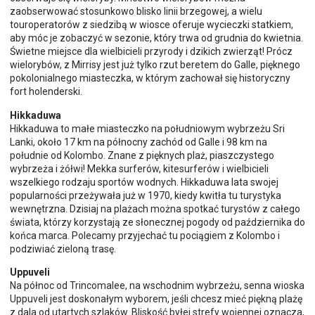
zaobserwować stosunkowo blisko linii brzegowej, a wielu
touroperatorów z siedzibą w wiosce oferuje wycieczki statkiem,
aby móc je zobaczyć w sezonie, który trwa od grudnia do kwietnia.
Świetne miejsce dla wielbicieli przyrody i dzikich zwierząt! Prócz
wielorybów, z Mirrisy jest już tylko rzut beretem do Galle, pięknego
pokolonialnego miasteczka, w którym zachował się historyczny
fort holenderski.
Hikkaduwa
Hikkaduwa to małe miasteczko na południowym wybrzeżu Sri
Lanki, około 17 km na północny zachód od Galle i 98 km na
południe od Kolombo. Znane z pięknych plaż, piaszczystego
wybrzeża i żółwi! Mekka surferów, kitesurferów i wielbicieli
wszelkiego rodzaju sportów wodnych. Hikkaduwa lata swojej
popularności przeżywała już w 1970, kiedy kwitła tu turystyka
wewnętrzna. Dzisiaj na plażach można spotkać turystów z całego
świata, którzy korzystają ze słonecznej pogody od października do
końca marca. Polecamy przyjechać tu pociągiem z Kolombo i
podziwiać zieloną trasę.
Uppuveli
Na północ od Trincomalee, na wschodnim wybrzeżu, senna wioska
Uppuveli jest doskonałym wyborem, jeśli chcesz mieć piękną plażę
z dala od utartych szlaków. Bliskość byłej strefy wojennej oznacza,