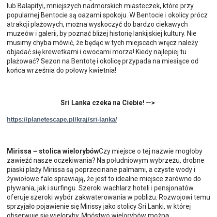
lub Balapityi, mniejszych nadmorskich miasteczek, które przy
popularnej Bentocie są oazami spokoju. W Bentocie i okolicy prócz
atrakcji plażowych, można wyskoczyć do bardzo ciekawych
muzeów i galerii, by poznać bliżej historię lankijskiej kultury. Nie
musimy chyba mówić, że będąc w tych miejscach wręcz należy
objadać się krewetkami i owocami morza! Kiedy najlepiej tu
plażować? Sezon na Bentotę i okolicę przypada na miesiące od
końca września do połowy kwietnia!
Sri Lanka czeka na Ciebie! —>
https://planetescape.pl/kraj/sri-lanka/
Mirissa – stolica wielorybów
Czy miejsce o tej nazwie mogłoby
zawieźć nasze oczekiwania? Na południowym wybrzeżu, drobne
piaski plaży Mirissa są poprzecinane palmami, a czyste wody i
żywiołowe fale sprawiają, że jest to idealne miejsce zarówno do
pływania, jak i surfingu. Szeroki wachlarz hoteli i pensjonatów
oferuje szeroki wybór zakwaterowania w pobliżu. Rozwojowi temu
sprzyjało pojawienie się Mirissy jako stolicy Sri Lanki, w której
obserwuje się wieloryby. Mnóstwo wielorybów można