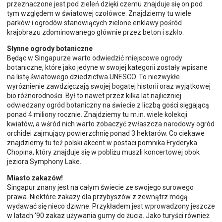
przeznaczone jest pod zieleń dzięki czemu znajduje się on pod
tym względem w światowej czołówce. Znajdziemy tu wiele
parków i ogrodów stanowiących zielone enklawy pośród
krajobrazu zdominowanego głównie przez beton i szkło.
Słynne ogrody botaniczne
Będąc w Singapurze warto odwiedzić miejscowe ogrody
botaniczne, które jako jedyne w swojej kategorii zostały wpisane
na listę światowego dziedzictwa UNESCO. To niezwykłe
wyróżnienie zawdzięczają swojej bogatej historii oraz wyjątkowej
bio różnorodności. Był to nawet przez kilka lat najliczniej
odwiedzany ogród botaniczny na świecie z liczbą gości sięgającą
ponad 4 miliony rocznie. Znajdziemy tu m.in. wiele kolekcji
kwiatów, a wśród nich warto zobaczyć zwłaszcza narodowy ogród
orchidei zajmujący powierzchnię ponad 3 hektarów. Co ciekawe
znajdziemy tu też polski akcent w postaci pomnika Fryderyka
Chopina, który znajduje się w pobliżu muszli koncertowej obok
jeziora Symphony Lake.
Miasto zakazów!
Singapur znany jest na całym świecie ze swojego surowego
prawa. Niektóre zakazy dla przybyszów z zewnątrz mogą
wydawać się nieco dziwne. Przykładem jest wprowadzony jeszcze
w latach ‘90 zakaz używania gumy do żucia. Jako turyści również