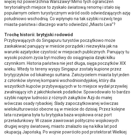
więcej niż powierzchnia Warszawy! Mimo tych ograniczeń
terytorialnych miejsce to zyskało światową renomę i stało się
popularnym celem turystycznym wśród osób odwiedzających azję
południowo wschodnią. Co wpłynęło na tak szybki rozwój tego
miasta-państwa i dlaczego warto odwiedzić „Miasto Lwa”?
Trochę historii: brytyjski rodowód
Przybywających do Singapuru turystów początkowo może
zaskakiwać panujący w mieście porządek i niezwykła jak na
warunki azjatyckie czystość w miejscach publicznych. Panujący tu
wysoki poziom życia był możliwy do osiągnięcia dzięki kilku
czynnikom. Historia państwa nie jest długa, sięga początków XIX
wieku. Wtedy to tereny wyspy Singapur zostały kupione przez
brytyjczyków od lokalnego sułtana. Założycielem miasta był jeden
z członków słynnej kompanii wschodnioindyjskiej, który dla
wszystkich kupców przybywających w to miejsce wydał przywilej
zwalniający ich z jakichkolwiek podatków. Spowodowało to bardzo
szybki napływ ludności z różnych zakątków Azji do małej
wówczas osady rybackiej. Ślady zapoczątkowanej wówczas
wielokulturowości obecne są w mieście do dzisiaj. Przez kolejne
lata rozwijana była tu brytyjska baza wojskowa oraz port
przeładunkowy. W czasie zawirowań polityczno wojskowych
drugiej wojny światowej, miasto znalazło się na kilka lat pod
okupacją Japońską. Po wojnie powróciło pod protektorat Wielkiej