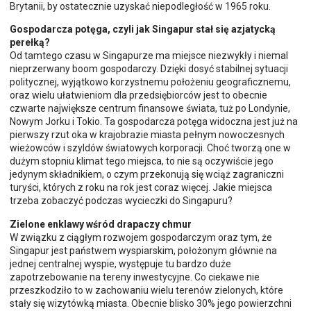
Brytanii, by ostatecznie uzyskać niepodległość w 1965 roku.
Gospodarcza potęga, czyli jak Singapur stał się azjatycką
perełką?
Od tamtego czasu w Singapurze ma miejsce niezwykły i niemal
nieprzerwany boom gospodarczy. Dzięki dosyć stabilnej sytuacji
politycznej, wyjątkowo korzystnemu położeniu geograficznemu,
oraz wielu ułatwieniom dla przedsiębiorców jest to obecnie
czwarte największe centrum finansowe świata, tuż po Londynie,
Nowym Jorku i Tokio. Ta gospodarcza potęga widoczna jest już na
pierwszy rzut oka w krajobrazie miasta pełnym nowoczesnych
wieżowców i szyldów światowych korporacji. Choć tworzą one w
dużym stopniu klimat tego miejsca, to nie są oczywiście jego
jedynym składnikiem, o czym przekonują się wciąż zagraniczni
turyści, których z roku na rok jest coraz więcej. Jakie miejsca
trzeba zobaczyć podczas wycieczki do Singapuru?
Zielone enklawy wśród drapaczy chmur
W związku z ciągłym rozwojem gospodarczym oraz tym, że
Singapur jest państwem wyspiarskim, położonym głównie na
jednej centralnej wyspie, występuje tu bardzo duże
zapotrzebowanie na tereny inwestycyjne. Co ciekawe nie
przeszkodziło to w zachowaniu wielu terenów zielonych, które
stały się wizytówką miasta. Obecnie blisko 30% jego powierzchni